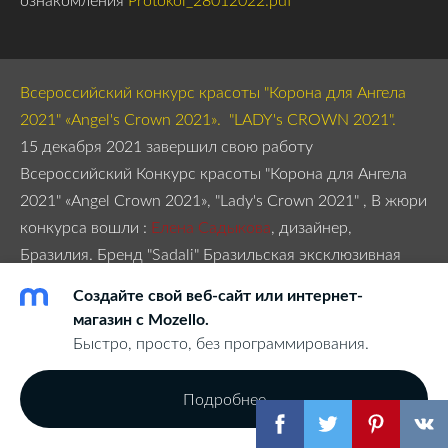
Всероссийский конкурс красоты "Корона для Ангела
2021" «Angel's Crown 2021». "LADY's CROWN 2021".
15 декабря 2021 завершил свою работу
Всероссийский Конкурс красоты "Корона для Ангела
2021" «Angel Crown 2021», "Lady's Crown 2021" ,
В жюри
конкурса вошли :
Елена Садыкова
, дизайнер,
Бразилия. Бренд "Sadali" Бразильская эксклюзивная
дизайнерская спорт-шик одежда с элементами тату-
Создайте свой веб-сайт или интернет-
иллюзия. The Founder & Fashion
магазин с Mozello.
designer. Индивидуальность Carioca’s style в спорт-шик
Быстро, просто, без программирования.
одежде "Sadali"
Полина Баранова
Актриса театра и
кино, помощник режиссёра. Актриса детских
Подробнее
гастрольных лицензионных антреприз от таких
мультипликационных студий как: СТС,