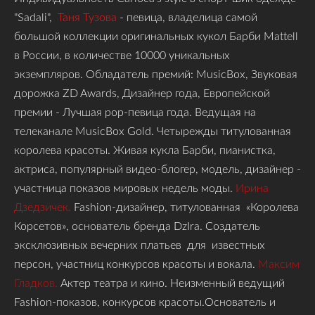
"Sadali",
Таня Тузова
- певица, владелица самой
большой коллекции оригинальных кукол Барби Mattell
в России, в количестве 10000 уникальных
экземпляров. Обладатель премий: MusicBox, Звуковая
дорожка ZD Awards, Дизайнер года, Европейской
премии - Лучшая pop-певица года. Ведущая на
телеканале MusicBox Gold. Четырежды титулованная
королева красоты. Живая кукла Барби, пианистка,
актриса, популярный видео-блогер, модель, дизайнер -
участница показов мировых недель моды.
Ирина
Дзедзичек.
Fashion-дизайнер, титулованная «Королева
Корсетов», основатель бренда DzIra. Создатель
эксклюзивных вечерних платьев для известных
персон, участниц конкурсов красоты и вокала.
Максим
Гладков.
Актер театра и кино. Неизменный ведущий
Fashion-показов, конкурсов красоты.Основатель и