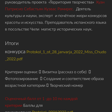
руководитель проекта «Территория творчества»
Хуан
Патрисио Себастьян Куэвас Рамирес.
Деятель
культуры и науки, эксперт и почётное жюри конкурсов
красоты и искусства. Преподаватель испанского языка
в посольстве Чили магистр исторических наук.
Итоги
конкурса
Protokol_1_ot_28_janvarja_2022_Miss_Chudo
_2022.pdf
Критерии оценки:  Визитка (рассказ о себе) 
Фотопозирование  Создание и соответствие образа
возрастной категории  Творческий номер
Оценочный балл от 1 -до 10 по каждой
критерии
Баллы для
ознакомления
Protokol_28012022.pdf