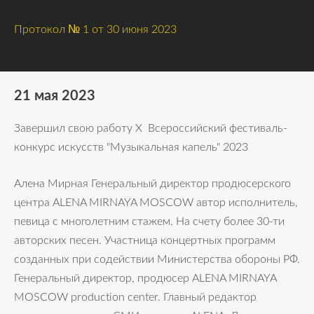
Протокол № 1 от 30 июня 2023
21 мая 2023
Завершил свою работу X Всероссийский фестиваль-
конкурс искусств "Музыкальная капель" 2023
Алена Мирная Генеральный директор продюсерского
центра ALENA MIRNAYA MOSCOW автор исполнитель,
певица с многолетним стажем. На счету более 30-ти
авторских песен. Участница концертных программ
созданных при содействии Министерства обороны РФ.
Генеральный директор, продюсер ALENA MIRNAYA
MOSCOW production center. Главный редактор