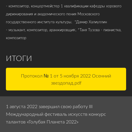
-
композитор, концертмейстер 1 квалификации кафедры хорового
дирижирования и академического пения Московского
государственного института культуры.
*Дамир Халиуллин
к.
-
музыкант, композитор, аранжировщи
*Таня Тузова - пианистка,
композитор
ИТОГИ
Протокол № 1 от 5 ноября 2022 Осенний
звездопад.pdf
1 августа 2022 завершил свою работу III
Международный фестиваль искусств конкурс
талантов «Голубая Планета 2022»