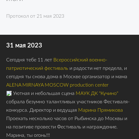
Протокол от 21 мая 2023
31 мая 2023
Сегодня тебе 11 лет
Всероссийский военно-
патриотический фестиваль
и радости нет предела, и
сегодня ты снова дома в Москве организатор и мама
ALENA MIRNAYA MOSCOW production center
Уютная и небольшая сцена
МАУК ДК "Кучино"
собрала безумно талантливых участников Фестиваля-
конкурса. Директор и ведущая
Марина Прямикова
Проехать несколько часов от Рыбинска до Москвы и
на позитиве провести Фестиваль и награждение.
Марина, ты огонь!!!