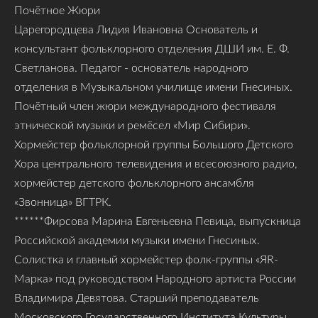
Почётное Жюри
Царегородцева Лидия Ивановна Основатель и
консультант фольклорного отделения ДШИ им. Е. Ф.
Светланова. Педагог - основатель народного
отделения в Музыкальном училище имени Гнесиных.
Почётный член жюри международного фестиваля
этнической музыки и ремёсел «Мир Сибири».
Хормейстер фольклорной группы Большого Детского
Хора центрального телевидения и всесоюзного радио,
хормейстер детского фольклорного ансамбля
«Звонница» ВГТРК.
******Фирсова Марина Евгеньевна Певица, выпускница
Российской академии музыки имени Гнесиных.
Солистка и главный хормейстер фолк-группы «ЯR-
Марка» под руководством Народного артиста России
Владимира Девятова. Старший преподаватель
Московского Государственного Института Культуры